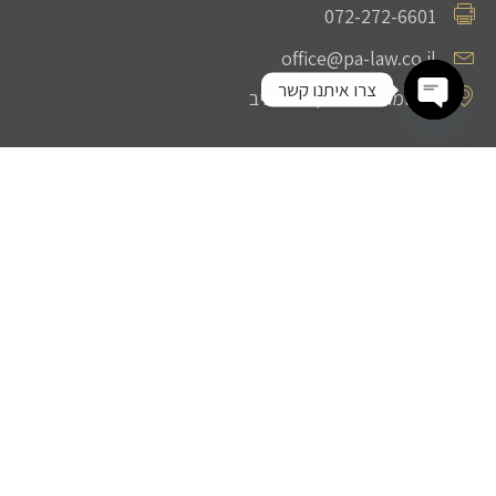
072-272-6601
office@pa-law.co.il
צרו איתנו קשר
החשמונאים 107, תל אביב
Open chaty
תחומי עיסוק
דיני תחרות והגבלים עסקיים
משפט ציבורי ומנהלי
ליטיגציה מסחרית ופתרון סכסוכים
ניווט מהיר
אודות המשרד
תחומי עיסוק
ניוזלטר