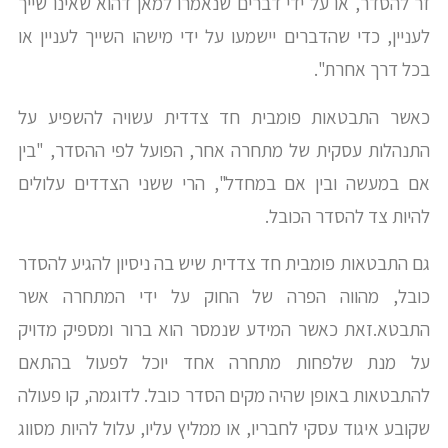
זר להסדר, או על ידי דברים שנאמרו למאן דהוא שאינו שייך
לעניין, כדי שהדברים יישמעו על ידי מישהו השייך לעניין או
בכל דרך אחרת".
כאשר התבטאות פומבית חד צדדית עשויה להשפיע על
התנהלות עסקית של מתחרה אחר, הפועל לפי ההסדר, "בין
אם במעשה ובין אם במחדל", הרי ששני הצדדים עלולים
להיות צד להסדר הכובל.
גם התבטאות פומבית חד צדדית שיש בה ניסיון להגיע להסדר
כובל, מהווה הפרה של החוק על ידי המתחרה אשר
התבטא.זאת כאשר המידע שנמסר הוא ברור ומספיק מדויק
על מנת שלפחות מתחרה אחד יוכל לפעול בהתאם
להתבטאות באופן שהיה מקים הסדר כובל. לדוגמה, קו פעולה
שקובע איגוד עסקי לחבריו, או ממליץ עליו, עלול להיות מסווג