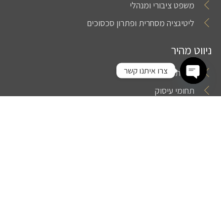
משפט ציבורי ומנהלי
ליטיגציה מסחרית ופתרון סכסוכים
ניווט מהיר
צרו איתנו קשר
אודות המשרד
Open chaty
תחומי עיסוק
ניוזלטר
מן העיתונות
יצירת קשר
© כל הזכויות שמורות לקרן פסח משרד עורכי דין 2023