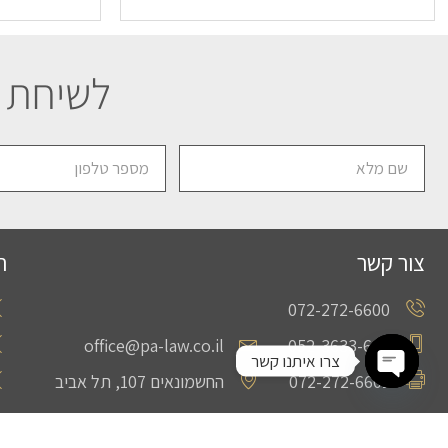
לשיחת י
צור קשר
ת
072-272-6600
office@pa-law.co.il
052-3633-666
צרו איתנו קשר
072-272-6601
החשמונאים 107, תל אביב
Open chaty